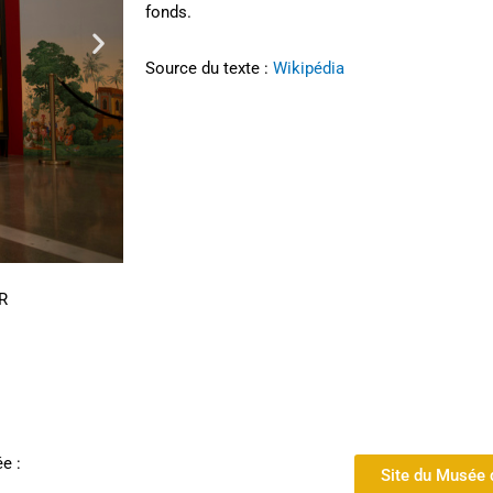
fonds.
Source du texte :
Wikipédia
ER
e :
Site du Musée 