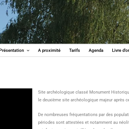
Présentation
A proximité
Tarifs
Agenda
Livre d’o
Site archéologique classé Monument Historique 
le deuxième site archéologique majeur après c
De nombreuses fréquentations par des populati
périodes sont attestées et notamment au néolit