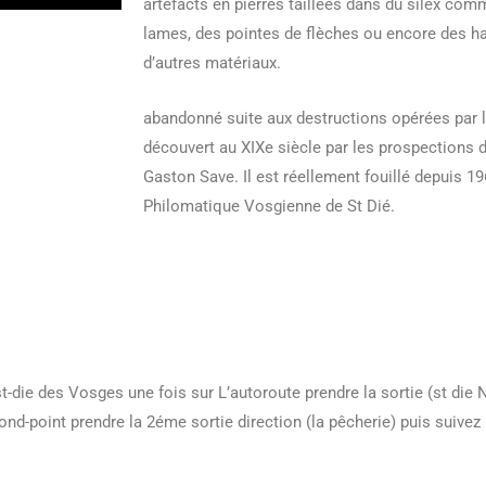
artefacts en pierres taillées dans du silex comm
lames, des pointes de flèches ou encore des h
d’autres matériaux.
abandonné suite aux destructions opérées par l
découvert au XIXe siècle par les prospections 
Gaston Save. Il est réellement fouillé depuis 1
Philomatique Vosgienne de St Dié.
 st-die des Vosges une fois sur L’autoroute prendre la sortie (st die
ond-point prendre la 2éme sortie direction (la pêcherie) puis suivez l